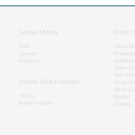
Social Media
Direkt 
XING
Startseite
Linkedin
Redeangs
Instagram
Kinderhy
Online-S
Über mich
Power Rise Podcast
Meine Mi
Meine Vis
Spotify
Kontakt
Apple Podcasts
Sitemap