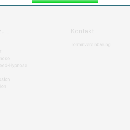
zu …
Kontakt
Terminvereinbarung
t
pnose
peed-Hypnose
ssion
ion